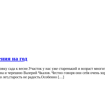
ния на год
вку сада к весне.Участок у нас уже старенький и возраст мног
на и черешню Валерий Чкалов. Честно говоря они себя очень х
 лет,старость не радость.Особенно […]