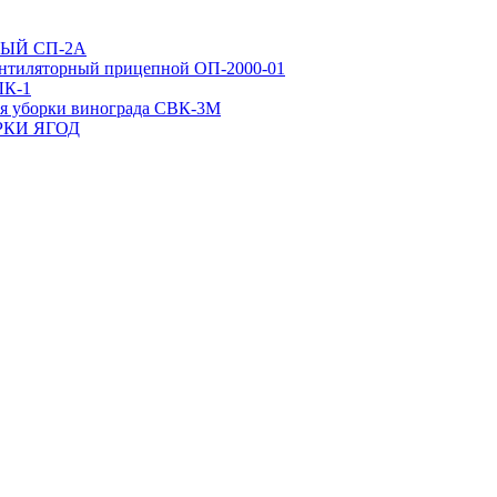
ЫЙ СП-2А
нтиляторный прицепной ОП-2000-01
ЛК-1
ля уборки винограда СВК-3М
РКИ ЯГОД