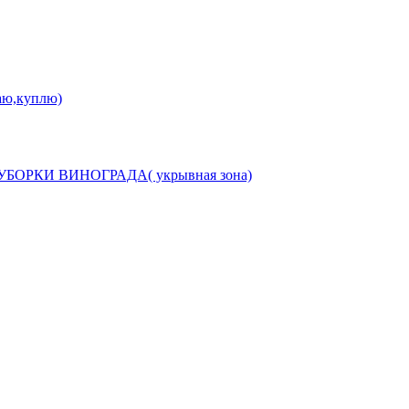
аю,куплю)
РКИ ВИНОГРАДА( укрывная зона)