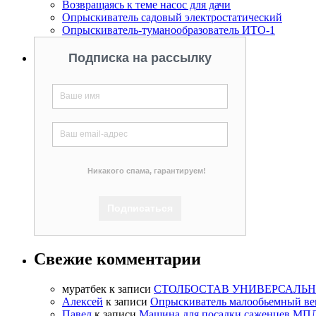
Возвращаясь к теме насос для дачи
Опрыскиватель садовый электростатический
Опрыскиватель-туманообразователь ИТО-1
Подписка на рассылку
Никакого спама, гарантируем!
Свежие комментарии
муратбек
к записи
СТОЛБОСТАВ УНИВЕРСАЛЬН
Алексей
к записи
Опрыскиватель малообьемный ве
Павел
к записи
Машина для посадки саженцев МП