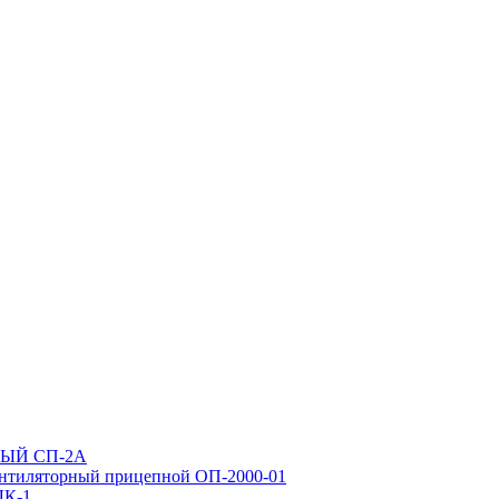
ЫЙ СП-2А
нтиляторный прицепной ОП-2000-01
ЛК-1