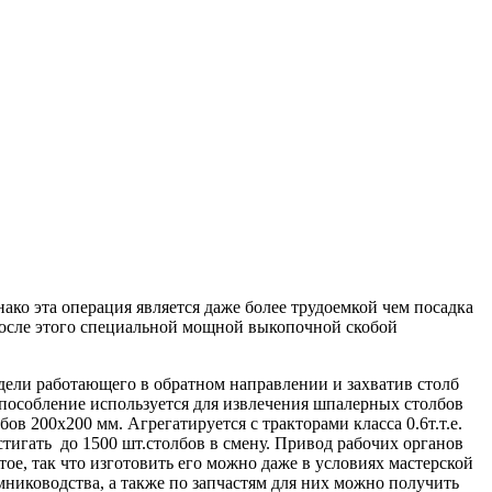
ко эта операция является даже более трудоемкой чем посадка
 после этого специальной мощной выкопочной скобой
ели работающего в обратном направлении и захватив столб
пособление используется для извлечения шпалерных столбов
в 200х200 мм. Агрегатируется с тракторами класса 0.6т.т.е.
тигать до 1500 шт.столбов в смену. Привод рабочих органов
ое, так что изготовить его можно даже в условиях мастерской
иководства, а также по запчастям для них можно получить