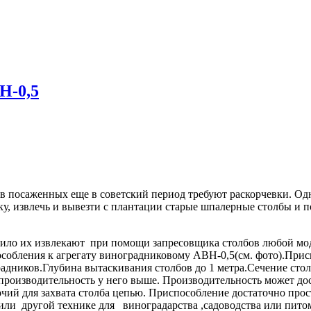
-0,5
 посаженных еще в советский период требуют раскорчевки. Одна
ку, извлечь и вывезти с плантации старые шпалерные столбы и
авило их извлекают при помощи запресовщика столбов
любой мод
собления к агрегату виноградниковому АВН-0,5(см. фото).Прис
дников.Глубина вытаскивания столбов до 1 метра.Сечение столбо
производительность у него выше. Производительность может дос
чий для захвата столба цепью. Приспособление достаточно прост
и другой технике для виноградарства ,садоводства или питомн