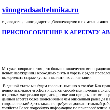
vinogradsadtehnika.ru
садоводство,виноградарство ,Овощеводство и их механизация
ПРИСПОСОБЛЕНИЕ К АГРЕГАТУ АВН
Мы уже говорили о том ,что большое количество виноградников
новых насаждений.Необходимо снять и убрать с рядов проволо
выкорчевать старые кусты и вывезти их с плантации
.В данной статье мы будем говорить именно о столбах.Как пр
цепью извлекают его.Есть и другой способ-при помощи приспо
из разных материалов при раскорчевке или при ремонте виногра
данный агрегат более экономичный чем описанный ранее да и 
гидравлический.Здесь также не требуется дополнительный рабо
хозяйства.Более подробную информацию по приспособлению ил