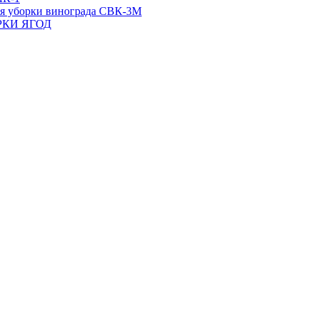
ля уборки винограда СВК-3М
РКИ ЯГОД