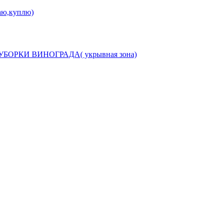
аю,куплю)
РКИ ВИНОГРАДА( укрывная зона)