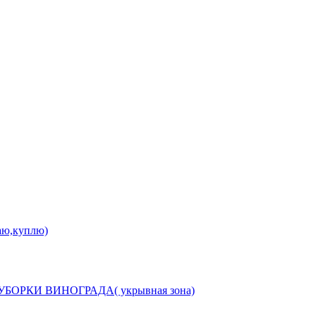
аю,куплю)
РКИ ВИНОГРАДА( укрывная зона)